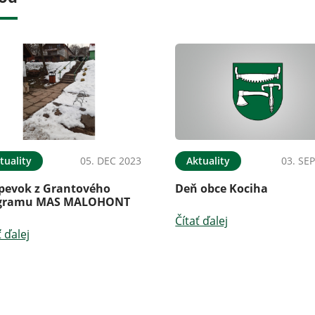
tuality
05. DEC 2023
Aktuality
03. SE
spevok z Grantového
Deň obce Kociha
gramu MAS MALOHONT
Čítať ďalej
ť ďalej