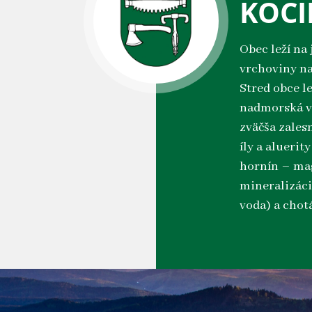
KOCI
Obec leží na
vrchoviny na
Stred obce le
nadmorská v
zväčša zalesn
íly a aluerit
hornín – mag
mineralizáci
voda) a chot