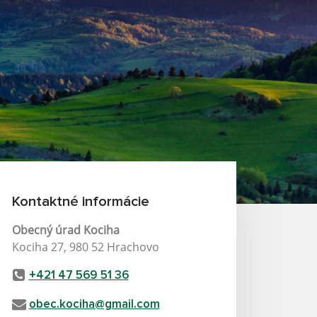
Kontaktné informácie
Obecný úrad Kociha
Kociha 27, 980 52 Hrachovo
+421 47 569 51 36
obec.kociha@gmail.com