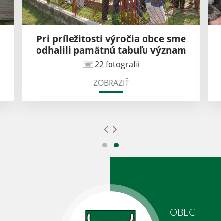
Pri príležitosti výročia obce sme
odhalili pamätnú tabuľu význam
22 fotografii
ZOBRAZIŤ
OBEC