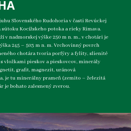
HA
 juhu Slovenského Rudohoria v časti Revúckej
 sútoku Kocížskeho potoka a rieky Rimava.
ží v nadmorskej výške 250 m n. m., v chotári je
ýška 245 – 503 m n. m. Vrchovinný povrch
eného chotára tvoria porfýry a fylity, slienité
y s vložkami pieskov a pieskovcov, minerály
netit, grafit, magnezit, uránová
a, je tu minerálny prameň (zemito – železitá
ár je bohato zalesnený zverou.