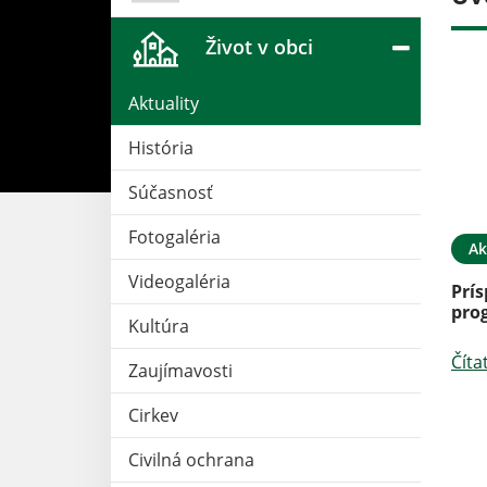
Život v obci
Aktuality
História
Súčasnosť
Fotogaléria
03. SEP 2022
Ak
Videogaléria
ciha
Prí
pro
Kultúra
Číta
Zaujímavosti
Cirkev
Civilná ochrana