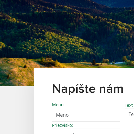
Napíšte nám
Meno:
Text
Priezvisko: