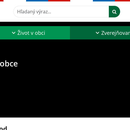
Hľadaný výraz...
Život v obci
Zverejňova
 obce
od