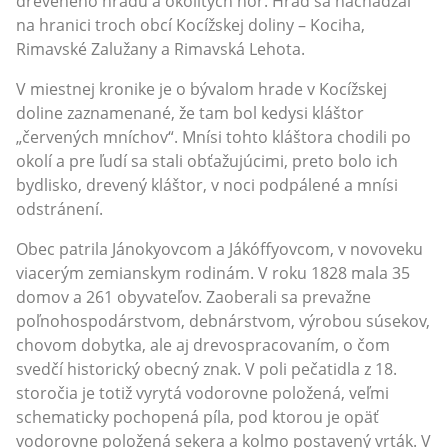
dreveného hradu a okolitých hôr. Hrad sa nachádzal
na hranici troch obcí Kocížskej doliny – Kociha,
Rimavské Zalužany a Rimavská Lehota.
V miestnej kronike je o bývalom hrade v Kocížskej
doline zaznamenané, že tam bol kedysi kláštor
„červených mníchov“. Mnísi tohto kláštora chodili po
okolí a pre ľudí sa stali obťažujúcimi, preto bolo ich
bydlisko, drevený kláštor, v noci podpálené a mnísi
odstránení.
Obec patrila Jánokyovcom a Jákóffyovcom, v novoveku
viacerým zemianskym rodinám. V roku 1828 mala 35
domov a 261 obyvateľov. Zaoberali sa prevažne
poľnohospodárstvom, debnárstvom, výrobou súsekov,
chovom dobytka, ale aj drevospracovaním, o čom
svedčí historický obecný znak. V poli pečatidla z 18.
storočia je totiž vyrytá vodorovne položená, veľmi
schematicky pochopená píla, pod ktorou je opäť
vodorovne položená sekera a kolmo postavený vrták. V