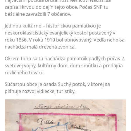
najväčšmi pocítila brutálnosť Nemcov. Nacisti sa
zapísali krvou do dejín tejto obce. Počas SNP tu
beštiálne zavraždili 7 občanov.
Jedinou kultúrno – historickou pamiatkou je
neskoroklasicistický evanjelický kostol postavený v
roku 1856. V roku 1910 bol obnovovaný. Vedľa neho sa
nachádza malá drevená zvonica.
Okrem toho sa tu nachádza pamätník padlých počas 2.
svetovej vojny, kultúrny dom, dom smútku a predajňa
rozličného tovaru.
Súčasťou obce je osada Suchý potok, v ktorej sa
plánuje rozvoj vidieckej turistiky.