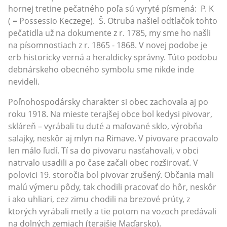
hornej tretine pečatného poľa sú vyryté písmená: P. K
( = Possessio Keczege). Š. Otruba našiel odtlačok tohto
pečatidla už na dokumente z r. 1785, my sme ho našli
na písomnostiach z r. 1865 - 1868. V novej podobe je
erb historicky verná a heraldicky správny. Túto podobu
debnárskeho obecného symbolu sme nikde inde
nevideli.
Poľnohospodársky charakter si obec zachovala aj po
roku 1918. Na mieste terajšej obce bol kedysi pivovar,
skláreň – vyrábali tu duté a maľované sklo, výrobňa
salajky, neskôr aj mlyn na Rimave. V pivovare pracovalo
len málo ľudí. Tí sa do pivovaru nasťahovali, v obci
natrvalo usadili a po čase začali obec rozširovať. V
polovici 19. storočia bol pivovar zrušený. Občania mali
malú výmeru pôdy, tak chodili pracovať do hôr, neskôr
i ako uhliari, cez zimu chodili na brezové prúty, z
ktorých vyrábali metly a tie potom na vozoch predávali
na dolných zemiach (terajšie Maďarsko).