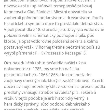
novoveku si tu uplatňovali zemepanské práva aj
Kendeovci a Okoličániovci. Miestni obyvatelia sa
zaoberali poľnohospodárstvom a drevárstvom. Podľa
historického symbolu obce tu prevládalo debnárstvo.
V poli pečatidla z 18. storočia je totiž vyrytá vodorovne
položená veľmi schematicky pochopená píla, pod
ktorou je opäť vodorovne položená sekera a kolmo
postavený vrták. V hornej tretine pečatného poľa sú
vyryté písmená : P . K /Possessio Kecsege/ .Š.
Otruba odtlačok tohto pečatidla našiel už na
dokumente z r. 1785, my sme ho našli na
písomnostiach z r. 1865-1868. Ide o mimoriadne
zaujímavý obecný znak, ktorý si zaslúži obnovu. Za erb
obce navrhujeme zelený štít, v ktorom sa presne podľa
predlohy vznášajú strieborná /biela/ píla, sekera a
vrták. V tejto podobe je erb historicky verný a
heraldicky správny. Túto podobu debnárskeho
obecného symbolu sme nikde inde nevideli.