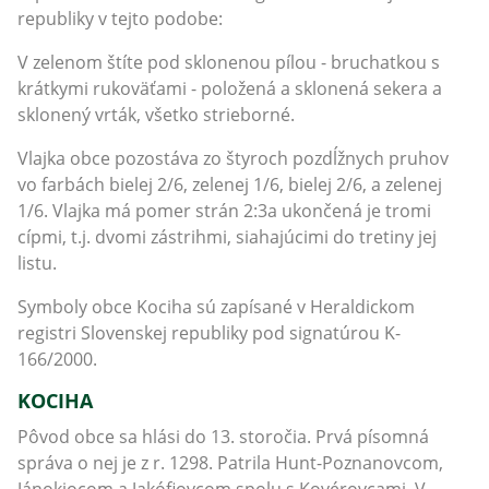
republiky v tejto podobe:
V zelenom štíte pod sklonenou pílou - bruchatkou s
krátkymi rukoväťami - položená a sklonená sekera a
sklonený vrták, všetko strieborné.
Vlajka obce pozostáva zo štyroch pozdĺžnych pruhov
vo farbách bielej 2/6, zelenej 1/6, bielej 2/6, a zelenej
1/6. Vlajka má pomer strán 2:3a ukončená je tromi
cípmi, t.j. dvomi zástrihmi, siahajúcimi do tretiny jej
listu.
Symboly obce Kociha sú zapísané v Heraldickom
registri Slovenskej republiky pod signatúrou K-
166/2000.
KOCIHA
Pôvod obce sa hlási do 13. storočia. Prvá písomná
správa o nej je z r. 1298. Patrila Hunt-Poznanovcom,
Jánokiocom a Jakófiovcom spolu s Kovérovcami. V