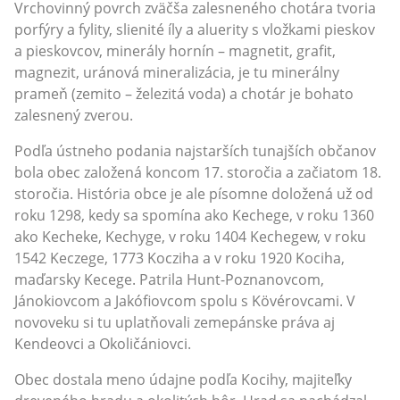
Vrchovinný povrch zväčša zalesneného chotára tvoria
porfýry a fylity, slienité íly a aluerity s vložkami pieskov
a pieskovcov, minerály hornín – magnetit, grafit,
magnezit, uránová mineralizácia, je tu minerálny
prameň (zemito – železitá voda) a chotár je bohato
zalesnený zverou.
Podľa ústneho podania najstarších tunajších občanov
bola obec založená koncom 17. storočia a začiatom 18.
storočia. História obce je ale písomne doložená už od
roku 1298, kedy sa spomína ako Kechege, v roku 1360
ako Kecheke, Kechyge, v roku 1404 Kechegew, v roku
1542 Keczege, 1773 Kocziha a v roku 1920 Kociha,
maďarsky Kecege. Patrila Hunt-Poznanovcom,
Jánokiovcom a Jakófiovcom spolu s Kövérovcami. V
novoveku si tu uplatňovali zemepánske práva aj
Kendeovci a Okoličániovci.
Obec dostala meno údajne podľa Kocihy, majiteľky