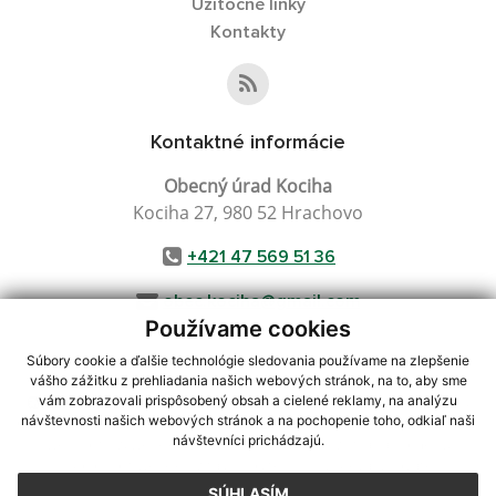
Užitočné linky
Kontakty
Kontaktné informácie
Obecný úrad Kociha
Kociha 27, 980 52 Hrachovo
+421 47 569 51 36
obec.kociha@gmail.com
Používame cookies
Súbory cookie a ďalšie technológie sledovania používame na zlepšenie
vášho zážitku z prehliadania našich webových stránok, na to, aby sme
využite možnosť získavania aktuálnych informácií s využitím RSS
,
vám zobrazovali prispôsobený obsah a cielené reklamy, na analýzu
návštevnosti našich webových stránok a na pochopenie toho, odkiaľ naši
CMS systém (redakčný) systém ECHELON 2,
Mapa stránok
,
web portál
,
návštevníci prichádzajú.
webhosting
,
webex.digital, s.r.o.
,
domény
,
registrácia domény
,
spoločnosť webex.digital, s.r.o.
,
technický prevádzkovateľ
SÚHLASÍM