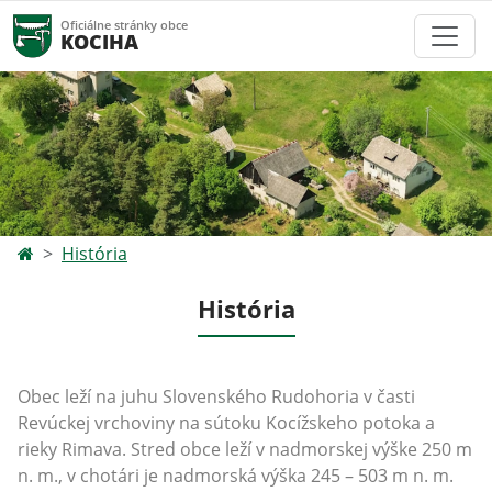
Oficiálne stránky obce
KOCIHA
História
História
Obec leží na juhu Slovenského Rudohoria v časti
Revúckej vrchoviny na sútoku Kocížskeho potoka a
rieky Rimava. Stred obce leží v nadmorskej výške 250 m
n. m., v chotári je nadmorská výška 245 – 503 m n. m.