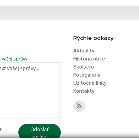
Rýchle odkazy
Aktuality
t vašej správy:
História obce
Školstvo
Fotogaléria
Užitočné linky
Kontakty
Odoslať
ím
správu