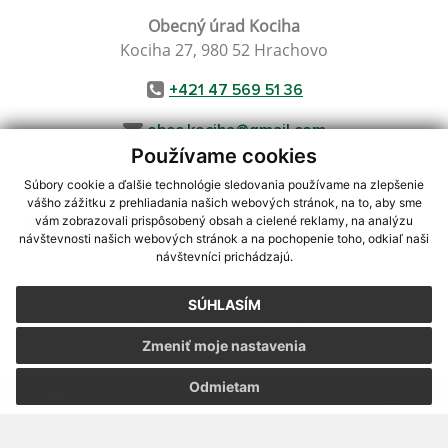
Obecný úrad Kociha
Kociha 27, 980 52 Hrachovo
+421 47 569 51 36
obec.kociha@gmail.com
Používame cookies
Súbory cookie a ďalšie technológie sledovania používame na zlepšenie
vášho zážitku z prehliadania našich webových stránok, na to, aby sme
využite možnosť získavania aktuálnych informácií s využitím RSS
,
vám zobrazovali prispôsobený obsah a cielené reklamy, na analýzu
návštevnosti našich webových stránok a na pochopenie toho, odkiaľ naši
CMS systém (redakčný) systém ECHELON 2,
Mapa stránok
,
web portál
,
návštevníci prichádzajú.
webhosting
,
webex.digital, s.r.o.
,
domény
,
registrácia domény
,
spoločnosť webex.digital, s.r.o.
,
technický prevádzkovateľ
SÚHLASÍM
Posledná aktualizácia:
28.07.2026
Zmeniť moje nastavenia
Vytlačiť stránku
|
Vyhlásenie o prístupnosti
Autorské práva
|
Cookies
Odmietam
webdesign
|