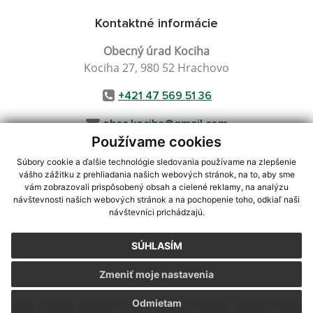
Kontaktné informácie
Obecný úrad Kociha
Kociha 27, 980 52 Hrachovo
+421 47 569 51 36
obec.kociha@gmail.com
Používame cookies
Súbory cookie a ďalšie technológie sledovania používame na zlepšenie
vášho zážitku z prehliadania našich webových stránok, na to, aby sme
využite možnosť získavania aktuálnych informácií s využitím RSS
,
vám zobrazovali prispôsobený obsah a cielené reklamy, na analýzu
návštevnosti našich webových stránok a na pochopenie toho, odkiaľ naši
CMS systém (redakčný) systém ECHELON 2,
Mapa stránok
,
web portál
,
návštevníci prichádzajú.
webhosting
,
webex.digital, s.r.o.
,
domény
,
registrácia domény
,
spoločnosť webex.digital, s.r.o.
,
technický prevádzkovateľ
SÚHLASÍM
Posledná aktualizácia:
28.07.2026
Zmeniť moje nastavenia
Vytlačiť stránku
|
Vyhlásenie o prístupnosti
Autorské práva
|
Cookies
Odmietam