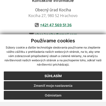
Kontaktné informácie
Obecný úrad Kociha
Kociha 27, 980 52 Hrachovo
+421 47 569 51 36
obec.kociha@gmail.com
Používame cookies
Súbory cookie a ďalšie technológie sledovania používame na zlepšenie
vášho zážitku z prehliadania našich webových stránok, na to, aby sme
využite možnosť získavania aktuálnych informácií s využitím RSS
,
vám zobrazovali prispôsobený obsah a cielené reklamy, na analýzu
CMS systém (redakčný) systém ECHELON 2,
Mapa stránok
,
web portál
,
návštevnosti našich webových stránok a na pochopenie toho, odkiaľ naši
návštevníci prichádzajú.
webhosting
,
webex.digital, s.r.o.
,
domény
,
registrácia domény
,
spoločnosť webex.digital, s.r.o.
,
technický prevádzkovateľ
SÚHLASÍM
Posledná aktualizácia:
28.07.2026
Zmeniť moje nastavenia
Vytlačiť stránku
|
Vyhlásenie o prístupnosti
Autorské práva
|
Cookies
Odmietam