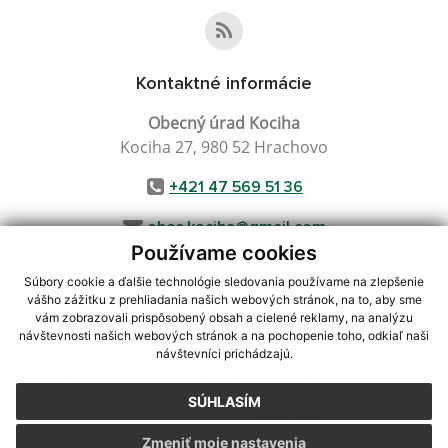
Kontaktné informácie
Obecný úrad Kociha
Kociha 27, 980 52 Hrachovo
+421 47 569 51 36
obec.kociha@gmail.com
Používame cookies
Súbory cookie a ďalšie technológie sledovania používame na zlepšenie
vášho zážitku z prehliadania našich webových stránok, na to, aby sme
využite možnosť získavania aktuálnych informácií s využitím RSS
,
vám zobrazovali prispôsobený obsah a cielené reklamy, na analýzu
CMS systém (redakčný) systém ECHELON 2,
Mapa stránok
,
web portál
,
návštevnosti našich webových stránok a na pochopenie toho, odkiaľ naši
návštevníci prichádzajú.
webhosting
,
webex.digital, s.r.o.
,
domény
,
registrácia domény
,
spoločnosť webex.digital, s.r.o.
,
technický prevádzkovateľ
SÚHLASÍM
Posledná aktualizácia:
28.07.2026
Zmeniť moje nastavenia