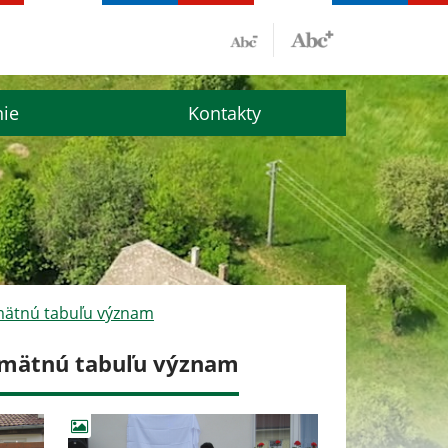
nie
Kontakty
pamätnú tabuľu význam
 pamätnú tabuľu význam