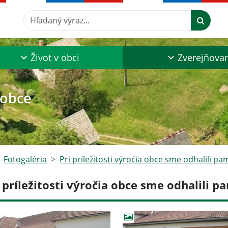
Hľadaný výraz...
Život v obci
Zverejňova
 obce
Fotogaléria
Pri príležitosti výročia obce sme odhalili 
i príležitosti výročia obce sme odhalili