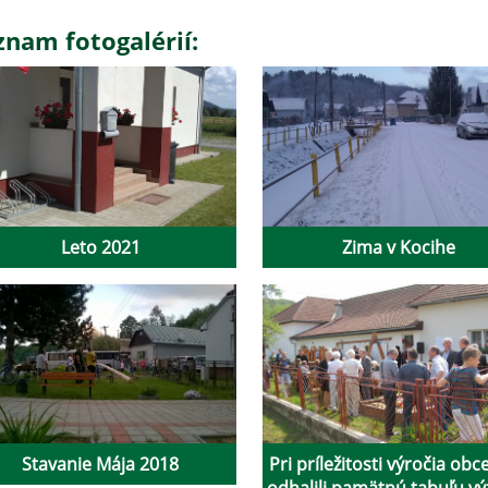
znam fotogalérií:
Leto 2021
Zima v Kocihe
Stavanie Mája 2018
Pri príležitosti výročia ob
odhalili pamätnú tabuľu v