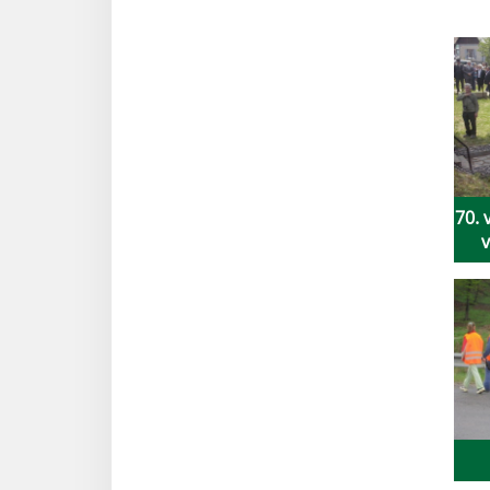
70. 
v