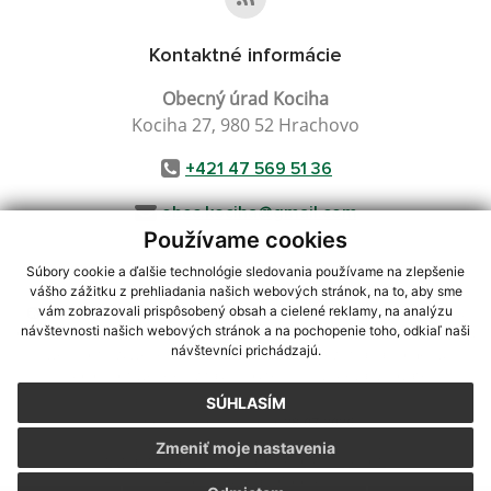
Kontaktné informácie
Obecný úrad Kociha
Kociha 27, 980 52 Hrachovo
+421 47 569 51 36
obec.kociha@gmail.com
Používame cookies
Súbory cookie a ďalšie technológie sledovania používame na zlepšenie
vášho zážitku z prehliadania našich webových stránok, na to, aby sme
využite možnosť získavania aktuálnych informácií s využitím RSS
,
vám zobrazovali prispôsobený obsah a cielené reklamy, na analýzu
návštevnosti našich webových stránok a na pochopenie toho, odkiaľ naši
CMS systém (redakčný) systém ECHELON 2,
Mapa stránok
,
web portál
,
návštevníci prichádzajú.
webhosting
,
webex.digital, s.r.o.
,
domény
,
registrácia domény
,
spoločnosť webex.digital, s.r.o.
,
technický prevádzkovateľ
SÚHLASÍM
Posledná aktualizácia:
28.07.2026
Zmeniť moje nastavenia
Vytlačiť stránku
|
Vyhlásenie o prístupnosti
Autorské práva
|
Cookies